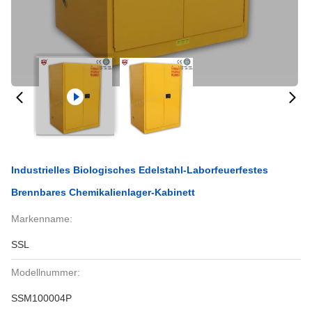
Industrielles Biologisches Edelstahl-Laborfeuerfestes
Brennbares Chemikalienlager-Kabinett
Markenname:
SSL
Modellnummer:
SSM100004P