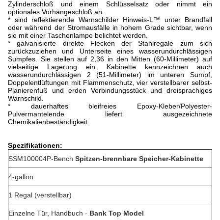
Zylinderschloß und einem Schlüsselsatz oder nimmt ein
optionales Vorhängeschloß an.
* sind reflektierende Warnschilder Hinweis-L™ unter Brandfall
oder während der Stromausfälle in hohem Grade sichtbar, wenn
sie mit einer Taschenlampe belichtet werden.
* galvanisierte direkte Flecken der Stahlregale zum sich
zurückzuziehen und Unterseite eines wasserundurchlässigen
Sumpfes. Sie stellen auf 2,36 in den Mitten (60-Millimeter) auf
vielseitige Lagerung ein. Kabinette kennzeichnen auch
wasserundurchlässigen 2 (51-Millimeter) im unteren Sumpf,
Doppelentlüftungen mit Flammenschutz, vier verstellbarer selbst-
Planierenfuß und erden Verbindungsstück und dreisprachiges
Warnschild.
* dauerhaftes bleifreies Epoxy-Kleber/Polyester-
Pulvermantelende liefert ausgezeichnete
Chemikalienbeständigkeit.
Spezifikationen:
SSM100004P-Bench
Spitzen-brennbare Speicher-Kabinette
4-gallon
1 Regal (verstellbar)
Einzelne Tür, Handbuch -
Bank Top Model