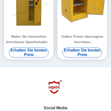
Malen Sie chemisches
Gelbes Pulver-überzogene
brennbares Speicherkabinett
brennbare
mit Doppelentlüftungen für
Chemikalienlager-Kabinette
Erhalten Sie besten
Erhalten Sie besten
gefährliche Waren, 250L
für Labor, Bank-Spitze
Preis
Preis
Social Media