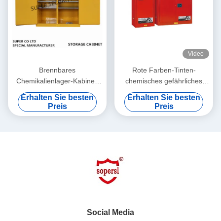
Video
Brennbares
Rote Farben-Tinten-
Chemikalienlager-Kabinett
chemisches gefährliches
für die Speicherung der
Speicher-Kabinett für die
Erhalten Sie besten
Erhalten Sie besten
Flüssigkeit, gefährliche
Speicherung der Farbe,
Preis
Preis
Schränke
Tinte
Social Media