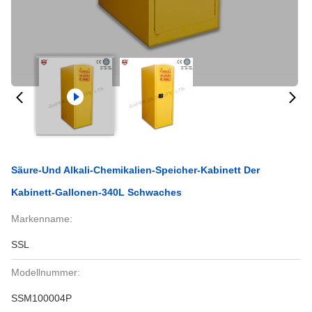
Säure-Und Alkali-Chemikalien-Speicher-Kabinett Der
Kabinett-Gallonen-340L Schwaches
Markenname:
SSL
Modellnummer:
SSM100004P