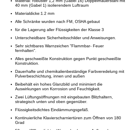
Material: robuster 1,2 mm (Gabel 16) Doppelmauerstahl mit
40 mm (Gabel 1) isolierendem Luftraum
Materialdicke:1.2 mm
Alle Schränke wurden nach FM, OSHA gebaut
für die Lagerung aller Flüssigkeiten der Klasse 3
Unterscheidbare Sicherheitsschilder und Anweisungen.
Sehr sichtbares Warnzeichen "Flammbar- Feuer
fernhalten".
Alles geschweißte Konstruktion gegen Punkt geschweißte
Konstruktion.
Dauerhafte und chemikalienbeständige Farbveredelung mit
Pulverbeschichtung, innen und außen
Beibehält ein hohes Glanzbild und minimiert die
Auswirkungen von Korrosion und Feuchtigkeit.
Zwei Lüftungsöffnungen mit eingebauten Blitzhaltern,
strategisch unten und oben gegenüber.
Flüssigkeitsdichtes Eindämmungsgefäß.
Kontinuierliche Klavierscharniertüren zum Öffnen von 180
Grad