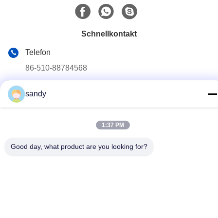
Schnellkontakt
Telefon
86-510-88784568
E-Mail
sandy
sandy@cnsupersecurity.com
Adresse
1:37 PM
Hongshan Economic Development Zone, Wuxi City, Jiangsu
Provinz.
Good day, what product are you looking for?
Datenschutz-Bestimmungen
|
Sitemap
Gute Qualität Chinas Chemikalienlagerkabinett Lieferant.
Copyright-© 2012-2026 SUPER SECURITY LTD . Alle Rechte
vorbehalten.