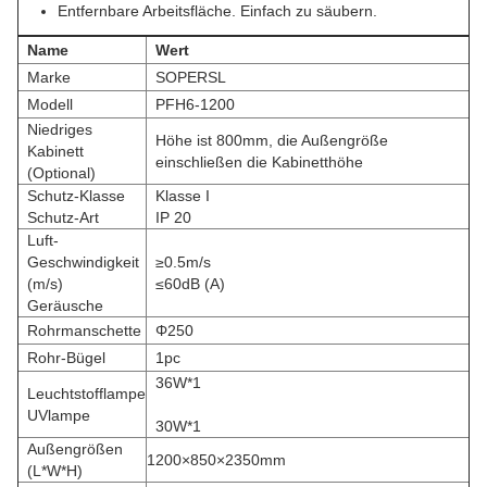
Entfernbare Arbeitsfläche. Einfach zu säubern.
Name
Wert
Marke
SOPERSL
Modell
PFH6-1200
Niedriges
Höhe ist 800mm, die Außengröße
Kabinett
einschließen die Kabinetthöhe
(Optional)
Schutz-Klasse
Klasse I
Schutz-Art
IP 20
Luft-
Geschwindigkeit
≥0.5m/s
(m/s)
≤60dB (A)
Geräusche
Rohrmanschette
Φ250
Rohr-Bügel
1pc
36W*1
Leuchtstofflampe
UVlampe
30W*1
Außengrößen
1200×850×2350mm
(L*W*H)