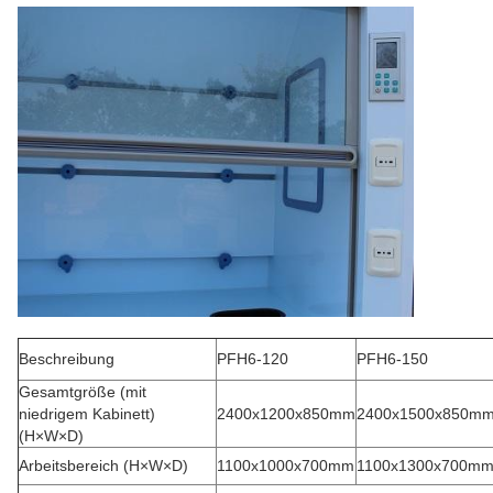
Beschreibung
PFH6-120
PFH6-150
Gesamtgröße (mit
niedrigem Kabinett)
2400x1200x850mm
2400x1500x850m
(H×W×D)
Arbeitsbereich (H×W×D)
1100x1000x700mm
1100x1300x700m