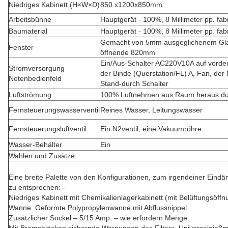
Niedriges Kabinett (H×W×D)
850 x1200x850mm
Arbeitsbühne
Hauptgerät - 100%, 8 Millimeter pp. fabr
Baumaterial
Hauptgerät - 100%, 8 Millimeter pp. fabr
Gemacht von 5mm ausgeglichenem Gla
Fenster
öffnende 820mm
Ein/Aus-Schalter AC220V10A auf vorder
Stromversorgung
der Binde (Querstation/FL) A, Fan, der
Notenbedienfeld
Stand-durch Schalter
Luftströmung
100% Luftnehmen aus Raum heraus du
Fernsteuerungswasserventil
Reines Wasser, Leitungswasser
Fernsteuerungsluftventil
Ein N2ventil, eine Vakuumröhre
Wasser-Behälter
Ein
Wahlen und Zusätze:
Eine breite Palette von den Konfigurationen, zum irgendeiner E
zu entsprechen: -
Niedriges Kabinett mit Chemikalienlagerkabinett (mit Belüftungsöffn
Wanne: Geformte Polypropylenwanne mit Abflussnippel
Zusätzlicher Sockel – 5/15 Amp. – wie erfordern Menge.
Mit Bremsblöcken sichernde Warnungen des Filters, Universalgieß