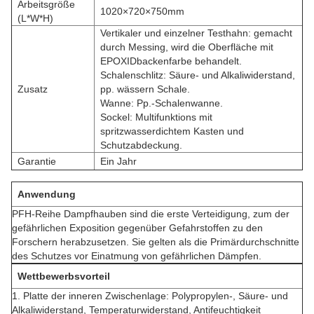
Arbeitsgröße
1020×720×750mm
(L*W*H)
Vertikaler und einzelner Testhahn: gemacht
durch Messing, wird die Oberfläche mit
EPOXIDbackenfarbe behandelt.
Schalenschlitz: Säure- und Alkaliwiderstand,
Zusatz
pp. wässern Schale.
Wanne: Pp.-Schalenwanne.
Sockel: Multifunktions mit
spritzwasserdichtem Kasten und
Schutzabdeckung.
Garantie
Ein Jahr
Anwendung
PFH-Reihe Dampfhauben sind die erste Verteidigung, zum der
gefährlichen Exposition gegenüber Gefahrstoffen zu den
Forschern herabzusetzen. Sie gelten als die Primärdurchschnitte
des Schutzes vor Einatmung von gefährlichen Dämpfen.
Wettbewerbsvorteil
1. Platte der inneren Zwischenlage: Polypropylen-, Säure- und
Alkaliwiderstand, Temperaturwiderstand, Antifeuchtigkeit