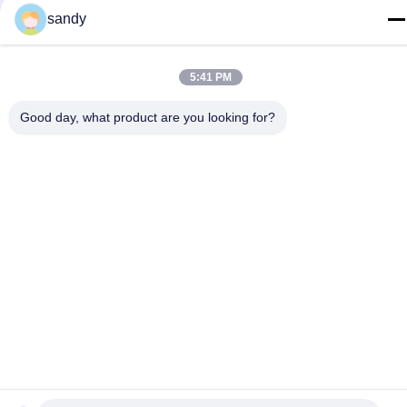
Telefon
sandy
86-510-88784568
E-Mail
5:41 PM
sandy@cnsupersecurity.com
Good day, what product are you looking for?
Adresse
Hongshan Economic Development Zone, Wuxi City, Jiangsu
Provinz.
Datenschutz-Bestimmungen
|
Sitemap
Gute Qualität Chinas Chemikalienlagerkabinett Lieferant.
Copyright-© 2012-2026 SUPER SECURITY LTD . Alle Rechte
vorbehalten.