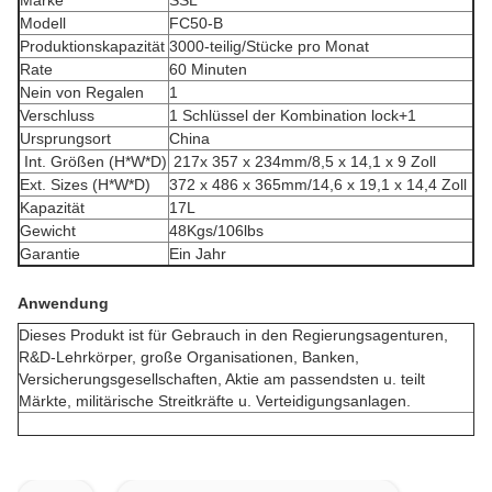
Marke
SSL
Modell
FC50-B
Produktionskapazität
3000-teilig/Stücke pro Monat
Rate
60 Minuten
Nein von Regalen
1
Verschluss
1 Schlüssel der Kombination lock+1
Ursprungsort
China
Int. Größen (H*W*D)
217x 357 x 234mm/8,5 x 14,1 x 9 Zoll
Ext. Sizes (H*W*D)
372 x 486 x 365mm/14,6 x 19,1 x 14,4 Zoll
Kapazität
17L
Gewicht
48Kgs/106lbs
Garantie
Ein Jahr
Anwendung
Dieses Produkt ist für Gebrauch in den Regierungsagenturen,
R&D-Lehrkörper, große Organisationen, Banken,
Versicherungsgesellschaften, Aktie am passendsten u. teilt
Märkte, militärische Streitkräfte u. Verteidigungsanlagen.