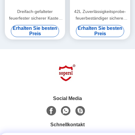
Dreifach-gefalteter
42L Zuverlässigkeitsprobe-
feuerfester sicherer Kasten
feuerbeständiger sicherer
der Tür mit Kratzer-
Kasten mit Anti-Einbruch
Erhalten Sie besten
Erhalten Sie besten
widerstehen Pulver-
Griff/4 Blockierungspunkte in
Preis
Preis
Beschichtung auf EGI-
Körper für militärische
Stahlplatte/Kunststoffschale
Streitkräfte
Social Media
Schnellkontakt