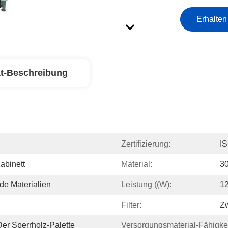
Erhalten
t-Beschreibung
Zertifizierung:
I
abinett
Material:
30
de Materialien
Leistung ((w):
1
Filter:
Zw
er Sperrholz-Palette
Versorgungsmaterial-Fähigkei