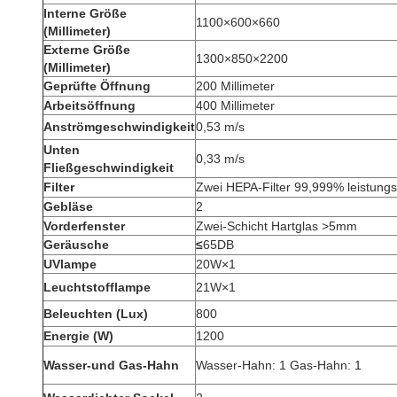
Interne Größe
1100×600×660
(Millimeter)
Externe Größe
1300×850×2200
(Millimeter)
Geprüfte Öffnung
200 Millimeter
Arbeitsöffnung
400 Millimeter
Anströmgeschwindigkeit
0,53 m/s
Unten
0,33 m/s
Fließgeschwindigkeit
Filter
Zwei HEPA-Filter 99,999% leistungs
Gebläse
2
Vorderfenster
Zwei-Schicht Hartglas >5mm
Geräusche
≤
65DB
UVlampe
20W×1
Leuchtstofflampe
21W×1
Beleuchten (Lux)
800
Energie (W)
1200
Wasser-und Gas-Hahn
Wasser-Hahn: 1 Gas-Hahn: 1