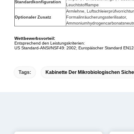
Standardkonfiguration
Leuchtstofflampe
Armlehne, Luftschleierprüfvorrichtu
Optionaler Zusatz
Formalinräucherungssterilisator,
Ammoniumhydrogencarbonatsneutra
Wettbewerbsvorteil:
Entsprechend den Leistungskriterien:
US Standard-ANSI/NSF49: 2002; Europäischer Standard EN12
Tags:
Kabinette Der Mikrobiologischen Siche