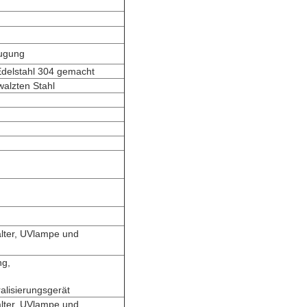
ugung
Edelstahl 304 gemacht
walzten Stahl
lter, UVlampe und
ng,
lisierungsgerät
lter, UVlampe und