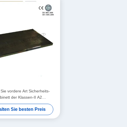
Sie vordere Art Sicherheits-
binett der Klassen-II A2
he/Labordampf-Haube mit zwei
alten Sie besten Preis
Hepa dem Filter