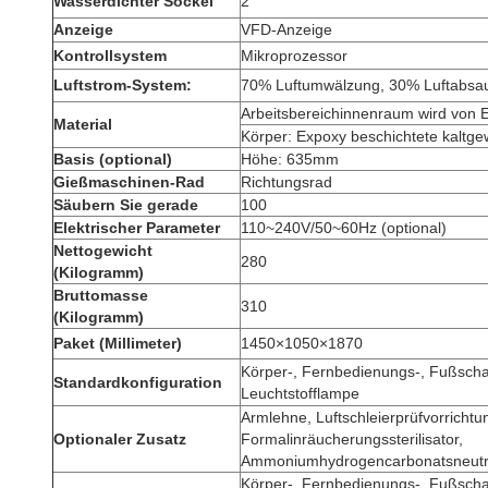
Wasserdichter Sockel
2
Anzeige
VFD-Anzeige
Kontrollsystem
Mikroprozessor
Luftstrom-System:
70% Luftumwälzung, 30% Luftabsa
Arbeitsbereichinnenraum wird von 
Material
Körper: Expoxy beschichtete kaltge
Basis (optional)
Höhe: 635mm
Gießmaschinen-Rad
Richtungsrad
Säubern Sie gerade
100
Elektrischer Parameter
110~240V/50~60Hz (optional)
Nettogewicht
280
(Kilogramm)
Bruttomasse
310
(Kilogramm)
Paket (Millimeter)
1450×1050×1870
Körper-, Fernbedienungs-, Fußscha
Standardkonfiguration
Leuchtstofflampe
Armlehne, Luftschleierprüfvorrichtu
Optionaler Zusatz
Formalinräucherungssterilisator,
Ammoniumhydrogencarbonatsneutra
Körper-, Fernbedienungs-, Fußscha