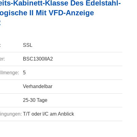
its-Kabinett-Klasse Des Edelstahl-
logische II Mit VFD-Anzeige
2
:
SSL
r:
BSC1300IIA2
llmenge:
5
Verhandelbar
25-30 Tage
ingungen:
T/T oder l/C am Anblick