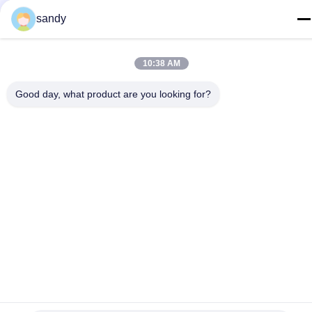
Telefon
sandy
86-510-88784568
E-Mail
10:38 AM
sandy@cnsupersecurity.com
Good day, what product are you looking for?
Adresse
Hongshan Economic Development Zone, Wuxi City, Jiangsu
Provinz.
Datenschutz-Bestimmungen
|
Sitemap
Gute Qualität Chinas Chemikalienlagerkabinett Lieferant.
Copyright-© 2012-2026 SUPER SECURITY LTD . Alle Rechte
vorbehalten.