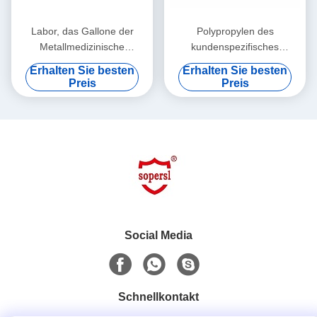
Labor, das Gallone der
Polypropylen des
Metallmedizinische
kundenspezifisches
Speicher-Kabinett-45/SGS
Krankenhaus-ätzendes
Erhalten Sie besten
Erhalten Sie besten
zuschließt
medizinisches Speicher-
Preis
Preis
Kabinett-pp., 6 Türen
Social Media
Schnellkontakt