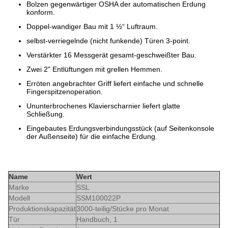
Bolzen gegenwärtiger OSHA der automatischen Erdung
konform.
Doppel-wandiger Bau mit 1 ½“ Luftraum.
selbst-verriegelnde (nicht funkende) Türen 3-point.
Verstärkter 16 Messgerät gesamt-geschweißter Bau.
Zwei 2" Entlüftungen mit grellen Hemmen.
Erröten angebrachter Griff liefert einfache und schnelle
Fingerspitzenoperation.
Ununterbrochenes Klavierscharnier liefert glatte
Schließung.
Eingebautes Erdungsverbindungsstück (auf Seitenkonsole
der Außenseite) für die einfache Erdung.
Name
Wert
Marke
SSL
Modell
SSM100022P
Produktionskapazität
3000-teilig/Stücke pro Monat
Tür
Handbuch, 1