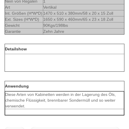
Nein von Regalen
1
Art
Vertikal
Int. Größen (H*W*D)
1470 x 510 x 380mm/58 x 20 x 15 Zoll
Ext. Sizes (H*W*D)
1650 x 590 x 460mm/65 x 23 x 18 Zoll
Gewicht
90Kgs/198lbs
Garantie
Zehn Jahre
Detailshow
Anwendung
Diese Arten von Kabinetten werden in der Lagerung des Öls,
chemische Flüssigkeit, brennbarer Sondermüll und so weiter
verwendet.