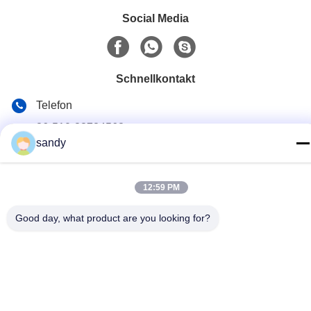
Social Media
Schnellkontakt
Telefon
86-510-88784568
sandy
E-Mail
sandy@cnsupersecurity.com
12:59 PM
Adresse
Good day, what product are you looking for?
Hongshan Economic Development Zone, Wuxi City, Jiangsu
Provinz.
Datenschutz-Bestimmungen
|
Sitemap
Gute Qualität Chinas Chemikalienlagerkabinett Lieferant.