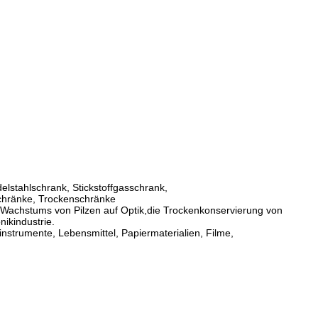
elstahlschrank, Stickstoffgasschrank,
Schränke, Trockenschränke
 Wachstums von Pilzen auf Optik,die Trockenkonservierung von
ikindustrie.
instrumente, Lebensmittel, Papiermaterialien, Filme,