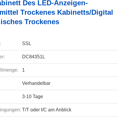
abinett Des LED-Anzeigen-
ittel Trockenes Kabinetts/Digital
nisches Trockenes
:
SSL
r:
DC84351L
llmenge:
1
Verhandelbar
3-10 Tage
ingungen:
T/T oder l/C am Anblick