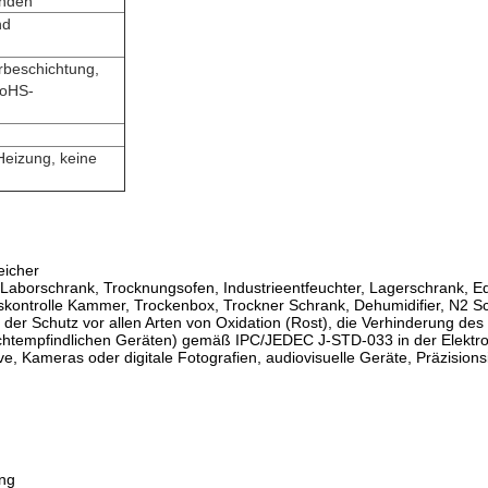
unden
nd
erbeschichtung,
RoHS-
Heizung, keine
eicher
Laborschrank, Trocknungsofen, Industrieentfeuchter, Lagerschrank, Ed
tskontrolle Kammer, Trockenbox, Trockner Schrank, Dehumidifier, N2 
r Schutz vor allen Arten von Oxidation (Rost), die Verhinderung des
htempfindlichen Geräten) gemäß IPC/JEDEC J-STD-033 in der Elektron
e, Kameras oder digitale Fotografien, audiovisuelle Geräte, Präzisions
ung