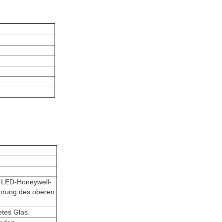
es LED-Honeywell-
ührung des oberen
etes Glas.