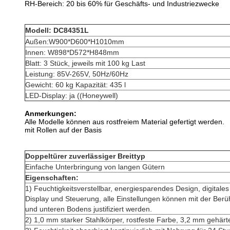
RH-Bereich: 20 bis 60% für Geschäfts- und Industriezwecke
Modell: DC84351L
Außen:W900*D600*H1010mm
Innen: W898*D572*H848mm
Blatt: 3 Stück, jeweils mit 100 kg Last
Leistung: 85V-265V, 50Hz/60Hz
Gewicht: 60 kg Kapazität: 435 l
LED-Display: ja ((Honeywell)
Anmerkungen:
Alle Modelle können aus rostfreiem Material gefertigt werden.
mit Rollen auf der Basis
Doppeltürer zuverlässiger Breittyp
Einfache Unterbringung von langen Gütern
Eigenschaften:
1) Feuchtigkeitsverstellbar, energiesparendes Design, digital
Display und Steuerung, alle Einstellungen können mit der Ber
und unteren Bodens justifiziert werden.
2) 1,0 mm starker Stahlkörper, rostfeste Farbe, 3,2 mm gehärt