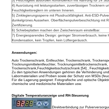
3) Feuchtigkeit absorbiert kontinuierlich mit Nahrung für 24 St
4) Ausrüstung mit leistungsstarken, zuverlässigen Trocknern u
Feuchtigkeitsreglern im unteren Inneren.
5) Zinklegierungssperre mit Plusdruckfähigkeit. Anti-ESD-Pulv
dunkelgrünes Aussehen. Oberflächenpulverbeschichtung mit 
Zertifizierung.
6) Schiebeplatten machen den Zwischenraum einstellbar.
7) Energiesparendes Design: geringer Stromverbrauch, keine 
Kondensation, kein Tropfen, kein Lüftergeräusch.
Anwendungen:
Auto Trockenschrank, Entfeuchter, Trockenschrank, Trockensp
Trocknungsmittelentfeuchter, Trocknungsmitteltrockenschrank, 
Trockenschrank,Feuchtigkeitsschutzschrank [54] , Feuchtigkei
Zu den typischen Anwendungen gehören die Verhinderung und de
Labormaterialien und Proben sowie der Schutz von MSDs (feuc
Für die Lagerung geeignet: Fotografische und optische Objektiv
chemische und medizinische Materialien usw.
Digitale Temperaturanzeige und RH-Steuerung
Direktverbindung zur Pulverversorg