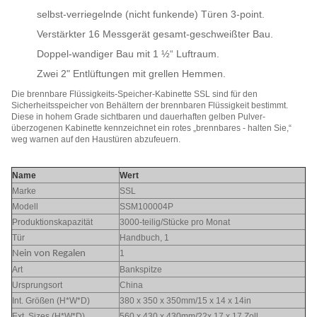
selbst-verriegelnde (nicht funkende) Türen 3-point.
Verstärkter 16 Messgerät gesamt-geschweißter Bau.
Doppel-wandiger Bau mit 1 ½“ Luftraum.
Zwei 2" Entlüftungen mit grellen Hemmen.
Die brennbare Flüssigkeits-Speicher-Kabinette SSL sind für den
Sicherheitsspeicher von Behältern der brennbaren Flüssigkeit bestimmt.
Diese in hohem Grade sichtbaren und dauerhaften gelben Pulver-
überzogenen Kabinette kennzeichnet ein rotes „brennbares - halten Sie,“
weg warnen auf den Haustüren abzufeuern.
Name
Wert
Marke
SSL
Modell
SSM100004P
Produktionskapazität
3000-teilig/Stücke pro Monat
Tür
Handbuch, 1
Nein von Regalen
1
Art
Bankspitze
Ursprungsort
China
Int. Größen (H*W*D)
380 x 350 x 350mm/15 x 14 x 14in
Ext. Sizes (H*W*D)
560 x 430 x 430mm/22x 17 x 17 Zoll