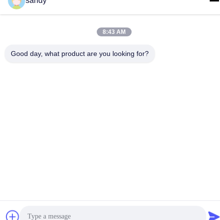
sandy
Adresse
Hongshan Economic Development Zone, Wuxi City, Jiangsu
8:43 AM
Provinz.
Good day, what product are you looking for?
Datenschutz-Bestimmungen
|
Sitemap
Gute Qualität Chinas Chemikalienlagerkabinett Lieferant.
Copyright-© 2012-2026 SUPER SECURITY LTD . Alle Rechte
vorbehalten.