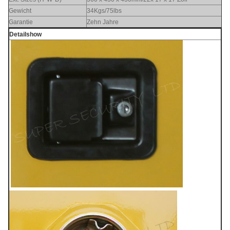
Gewicht
34Kgs/75lbs
Garantie
Zehn Jahre
Detailshow