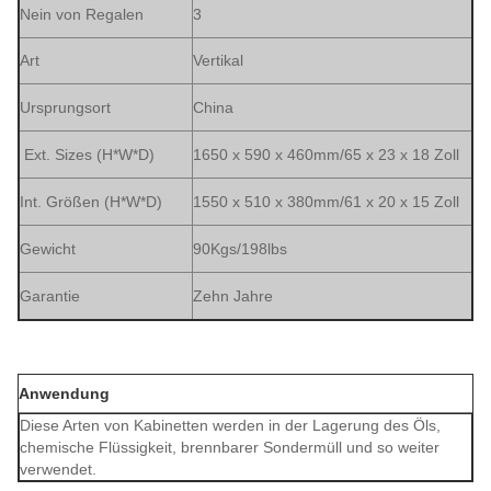
Nein von Regalen
3
Art
Vertikal
Ursprungsort
China
Ext. Sizes (H*W*D)
1650 x 590 x 460mm/65 x 23 x 18 Zoll
Int. Größen (H*W*D)
1550 x 510 x 380mm/61 x 20 x 15 Zoll
Gewicht
90Kgs/198lbs
Garantie
Zehn Jahre
Anwendung
Diese Arten von Kabinetten werden in der Lagerung des Öls,
chemische Flüssigkeit, brennbarer Sondermüll und so weiter
verwendet.