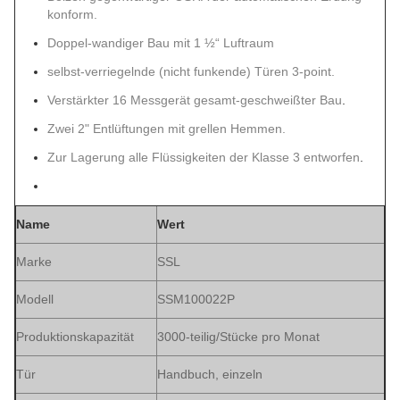
konform.
Doppel-wandiger Bau mit 1 ½“ Luftraum
selbst-verriegelnde (nicht funkende) Türen 3-point.
Verstärkter 16 Messgerät gesamt-geschweißter Bau
.
Zwei 2" Entlüftungen mit grellen Hemmen.
Zur Lagerung alle Flüssigkeiten der Klasse 3 entworfen
.
Name
Wert
Marke
SSL
Modell
SSM100022P
Produktionskapazität
3000-teilig/Stücke pro Monat
Tür
Handbuch, einzeln