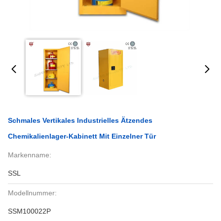
Schmales Vertikales Industrielles Ätzendes
Chemikalienlager-Kabinett Mit Einzelner Tür
Markenname:
SSL
Modellnummer:
SSM100022P