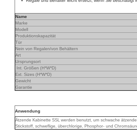
Regale und Behälter leicht ersetzt, wenn Sie beschädigt 
Name
Marke
Modell
Produktionskapazität
Tür
Nein von Regalen/von Behältern
Art
Ursprungsort
Int. Größen (H*W*D)
Ext. Sizes (H*W*D)
Gewicht
Garantie
Anwendung
Ätzende Kabinette SSL werden benutzt, um schwache ätzende C
Stickstoff, schweflige, überchlorige, Phosphor- und Chromsäur