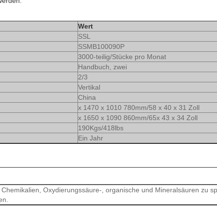
werden.
Wert
SSL
SSMB100090P
3000-teilig/Stücke pro Monat
Handbuch, zwei
2/3
Vertikal
China
x 1470 x 1010 780mm/58 x 40 x 31 Zoll
x 1650 x 1090 860mm/65x 43 x 34 Zoll
190Kgs/418lbs
Ein Jahr
hemikalien, Oxydierungssäure-, organische und Mineralsäuren zu spei
en.