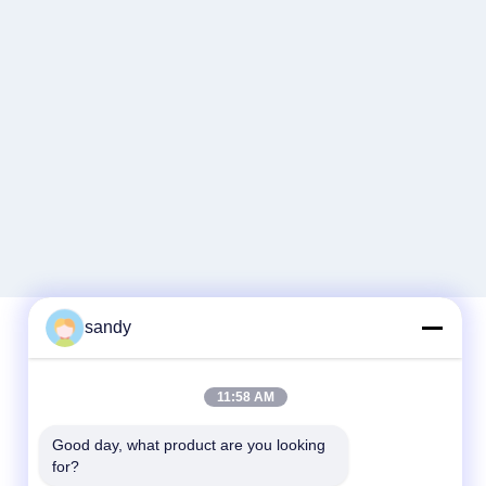
sandy
Schnellkontakt
11:58 AM
Telefon
Good day, what product are you looking 
for?
86-510-88784568