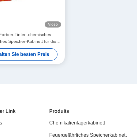
Video
Farben-Tinten-chemisches
ches Speicher-Kabinett für die
cherung der Farbe, Tinte
alten Sie besten Preis
er Link
Produits
s
Chemikalienlagerkabinett
Feuergefährliches Speicherkabinett