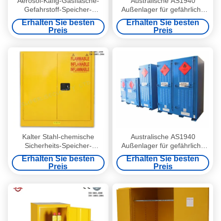
Aerosol-Käfig-Gasflasche-
Australische AS1940
Gefahrstoff-Speicher-
Außenlager für gefährliche
Kabinett
Stoffe und mehrere Regale
Erhalten Sie besten
Erhalten Sie besten
für gefährliche Stoffe
Preis
Preis
Kalter Stahl-chemische
Australische AS1940
Sicherheits-Speicher-
Außenlager für gefährliche
Kabinette mit Tür zwei,
Stoffe und mehrere Regale
Erhalten Sie besten
Erhalten Sie besten
Gefahrstoff-Speicher-
für gefährliche Stoffe
Preis
Preis
Kabinette