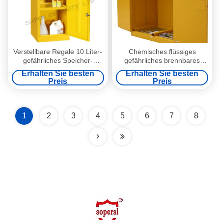
Verstellbare Regale 10 Liter-
Chemisches flüssiges
gefährliches Speicher-
gefährliches brennbares
Kabinett-Metall verschließbar
Speicherkabinett mit
Erhalten Sie besten
Erhalten Sie besten
kaltgewalztem Stahl
Preis
Preis
1
2
3
4
5
6
7
8