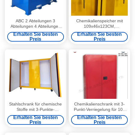
ABC 2 Abteilungen 3
Chemikalienspeicher mit
Abteilungen 4 Abteilungen
109x46x123CM,
Chemikalienspeicher
109x46x165CM und
Erhalten Sie besten
Erhalten Sie besten
Schrank für gefährliche
109x86x165CM für die
Preis
Preis
Stoffe
Lagerung gefährlicher Stoffe
Stahlschrank für chemische
Chemikalienschrank mit 3-
Stoffe mit 3-Punkte-
Punkt-Verriegelung für 100
Sperrsystem Feuer- und
lbs brennbare Flüssigkeiten
Erhalten Sie besten
Erhalten Sie besten
Explosionssicherheit für den
in der Größe 109x46x123CM
Preis
Preis
sicheren Umgang mit
Chemikalien