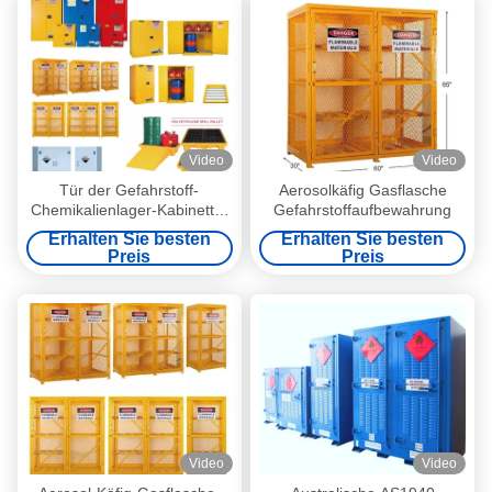
Video
Video
Tür der Gefahrstoff-
Aerosolkäfig Gasflasche
Chemikalienlager-Kabinett-6
Gefahrstoffaufbewahrung
der Regal-2
Erhalten Sie besten
Erhalten Sie besten
Preis
Preis
Video
Video