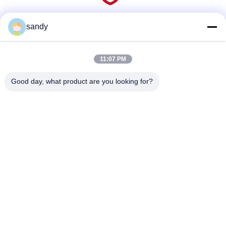
sandy
Social Media
11:07 PM
Schnellkontakt
Good day, what product are you looking for?
Telefon
86-510-88784568
E-Mail
sandy@cnsupersecurity.com
Adresse
Bezirk Xishan, Stadt Wuxi, Provinz Jiangsu.
Datenschutz-Bestimmungen
|
Sitemap