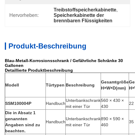
Treibstoffspeicherkabinette
, 
Hervorheben:
Speicherkabinette der 
brennbaren Flüssigkeiten
Produkt-Beschreibung
Blau-Metall-Korrosionsschrank / Gefährliche Schränke 30
Gallonen
Detaillierte Produktbeschreibung
Gesamtgröße
Ge
Modell
Türtypen
Beschreibung
H×W×D(mm)
H×
Unterbankschrank
560 × 430 ×
SSM100004P
Handbuch
22 
mit einer Tür
430
Die in Absatz 1
genannten
Unterbankschrank
890 × 590 ×
Handbuch
35 
Angaben sind zu
mit einer Tür
460
beachten.