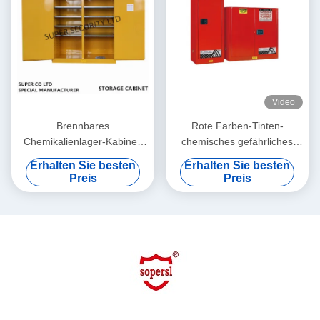
Video
Brennbares
Rote Farben-Tinten-
Chemikalienlager-Kabinett
chemisches gefährliches
für die Speicherung der
Speicher-Kabinett für die
Erhalten Sie besten
Erhalten Sie besten
Flüssigkeit, gefährliche
Speicherung der Farbe,
Preis
Preis
Schränke
Tinte